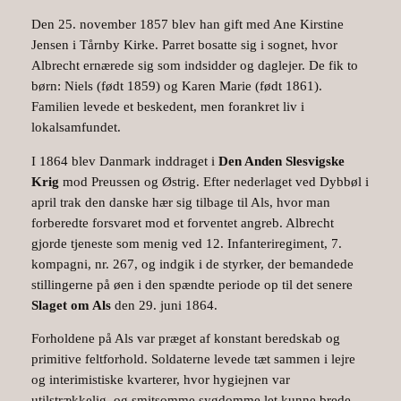
Den 25. november 1857 blev han gift med Ane Kirstine
Jensen i Tårnby Kirke. Parret bosatte sig i sognet, hvor
Albrecht ernærede sig som indsidder og daglejer. De fik to
børn: Niels (født 1859) og Karen Marie (født 1861).
Familien levede et beskedent, men forankret liv i
lokalsamfundet.
I 1864 blev Danmark inddraget i
Den Anden Slesvigske
Krig
mod Preussen og Østrig. Efter nederlaget ved Dybbøl i
april trak den danske hær sig tilbage til Als, hvor man
forberedte forsvaret mod et forventet angreb. Albrecht
gjorde tjeneste som menig ved 12. Infanteriregiment, 7.
kompagni, nr. 267, og indgik i de styrker, der bemandede
stillingerne på øen i den spændte periode op til det senere
Slaget om Als
den 29. juni 1864.
Forholdene på Als var præget af konstant beredskab og
primitive feltforhold. Soldaterne levede tæt sammen i lejre
og interimistiske kvarterer, hvor hygiejnen var
utilstrækkelig, og smitsomme sygdomme let kunne brede