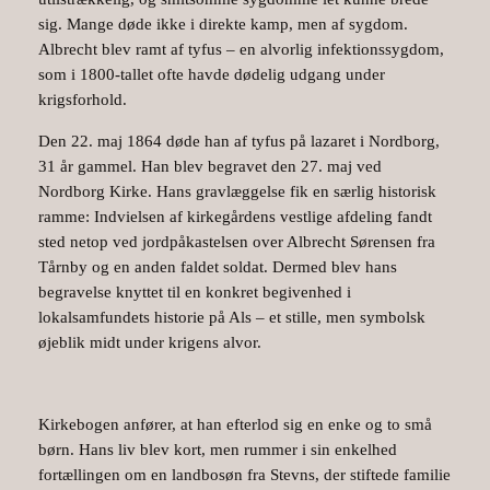
sig. Mange døde ikke i direkte kamp, men af sygdom.
Albrecht blev ramt af tyfus – en alvorlig infektionssygdom,
som i 1800-tallet ofte havde dødelig udgang under
krigsforhold.
Den 22. maj 1864 døde han af tyfus på lazaret i Nordborg,
31 år gammel. Han blev begravet den 27. maj ved
Nordborg Kirke. Hans gravlæggelse fik en særlig historisk
ramme: Indvielsen af kirkegårdens vestlige afdeling fandt
sted netop ved jordpåkastelsen over Albrecht Sørensen fra
Tårnby og en anden faldet soldat. Dermed blev hans
begravelse knyttet til en konkret begivenhed i
lokalsamfundets historie på Als – et stille, men symbolsk
øjeblik midt under krigens alvor.
Kirkebogen anfører, at han efterlod sig en enke og to små
børn. Hans liv blev kort, men rummer i sin enkelhed
fortællingen om en landbosøn fra Stevns, der stiftede familie