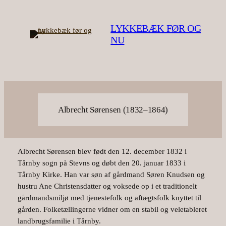
Spring
til
LYKKEBÆK FØR OG
indhold
NU
Albrecht Sørensen (1832–1864)
Albrecht Sørensen blev født den 12. december 1832 i
Tårnby sogn på Stevns og døbt den 20. januar 1833 i
Tårnby Kirke. Han var søn af gårdmand Søren Knudsen og
hustru Ane Christensdatter og voksede op i et traditionelt
gårdmandsmiljø med tjenestefolk og aftægtsfolk knyttet til
gården. Folketællingerne vidner om en stabil og veletableret
landbrugsfamilie i Tårnby.